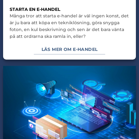
STARTA EN E-HANDEL
Många tror att starta e-handel är väl ingen konst, det
är ju bara att köpa en tekniklösning, göra snygga
foton, en kul beskrivning och sen är det bara vänta
på att ordrarna ska ramla in, eller?
LÄS MER OM E-HANDEL