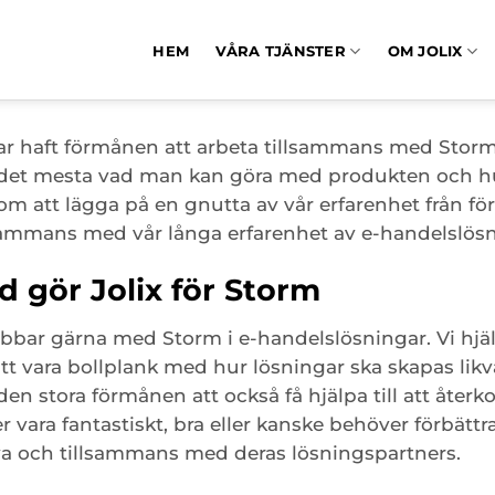
HEM
VÅRA TJÄNSTER
OM JOLIX
ar haft förmånen att arbeta tillsammans med Storm
det mesta vad man kan göra med produkten och hur 
m att lägga på en gnutta av vår erfarenhet från förs
sammans med vår långa erfarenhet av e-handelslösn
d gör Jolix för Storm
obbar gärna med Storm i e-handelslösningar. Vi hjä
att vara bollplank med hur lösningar ska skapas likvä
den stora förmånen att också få hjälpa till att åte
r vara fantastiskt, bra eller kanske behöver förbättr
va och tillsammans med deras lösningspartners.