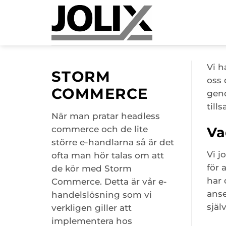
Skip
to
content
Vi h
STORM
oss 
COMMERCE
geno
till
När man pratar headless
Va
commerce och de lite
större e-handlarna så är det
Vi j
ofta man hör talas om att
för 
de kör med Storm
har 
Commerce. Detta är vår e-
anse
handelslösning som vi
själ
verkligen giller att
implementera hos