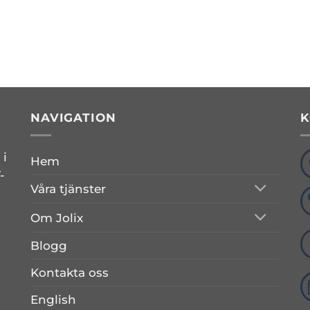
NAVIGATION
K
 i
Hem
-
Våra tjänster
Om Jolix
Blogg
Kontakta oss
English