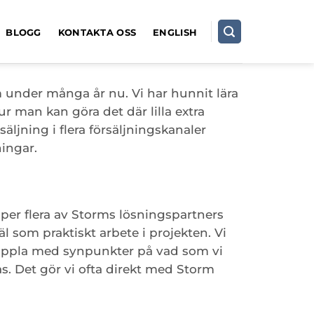
BLOGG
KONTAKTA OSS
ENGLISH
 under många år nu. Vi har hunnit lära
man kan göra det där lilla extra
äljning i flera försäljningskanaler
ingar.
lper flera av Storms lösningspartners
l som praktiskt arbete i projekten. Vi
rkoppla med synpunkter på vad som vi
as. Det gör vi ofta direkt med Storm