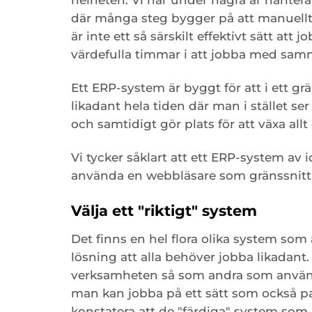
där många steg bygger på att manuellt s
är inte ett så särskilt effektivt sätt at
värdefulla timmar i att jobba med sam
Ett ERP-system är byggt för att i ett g
likadant hela tiden där man i stället ser
och samtidigt gör plats för att växa all
Vi tycker såklart att ett ERP-system av
använda en webbläsare som gränssnitt 
Välja ett "riktigt" system
Det finns en hel flora olika system so
lösning att alla behöver jobba likadant
verksamheten så som andra som använde
man kan jobba på ett sätt som också 
konstatera att de "färdiga" system som 