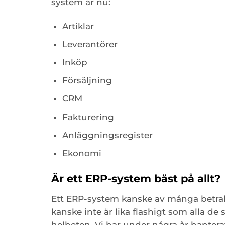
system är nu:
Artiklar
Leverantörer
Inköp
Försäljning
CRM
Fakturering
Anläggningsregister
Ekonomi
Är ett ERP-system bäst på allt?
Ett ERP-system kanske av många betrakt
kanske inte är lika flashigt som alla de
helheten. Vi har under några år hanterat