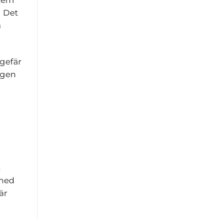
. Det
a
gefär
ngen
n
 med
är