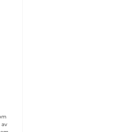
som
 av
stem