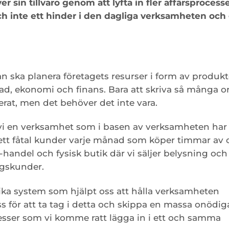
r sin tillvaro genom att lyfta in fler affärsprocesse
och inte ett hinder i den dagliga verksamheten och
an ska planera företagets resurser i form av produkt
nad, ekonomi och finans. Bara att skriva så många or
rat, men det behöver det inte vara.
 vi en verksamhet som i basen av verksamheten har
ett fåtal kunder varje månad som köper timmar av o
handel och fysisk butik där vi säljer belysning och
tagskunder.
 olika system som hjälpt oss att hålla verksamheten
ss för att ta tag i detta och skippa en massa onödig
sser som vi komme ratt lägga in i ett och samma