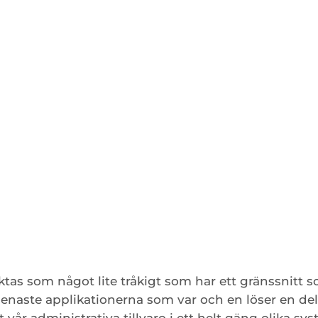
as som något lite tråkigt som har ett gränssnitt 
 senaste applikationerna som var och en löser en del
 vår administrativa tillvaro i ett helt gäng olika sy