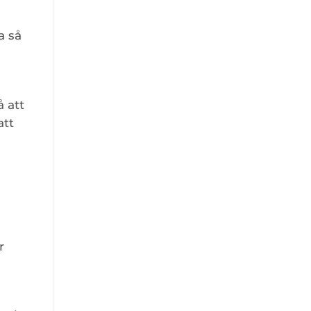
a så
å att
att
r