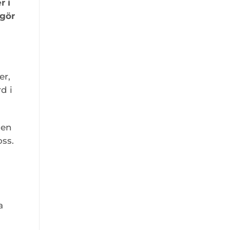
r i
 gör
er,
d i
 en
ss.
a