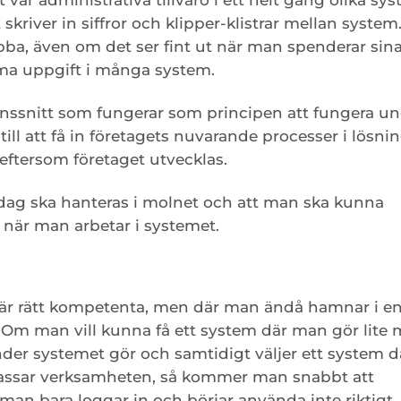
kriver in siffror och klipper-klistrar mellan system
t jobba, även om det ser fint ut när man spenderar sin
ma uppgift i många system.
ränssnitt som fungerar som principen att fungera un
 till att få in företagets nuvarande processer i lösni
t eftersom företaget utvecklas.
 idag ska hanteras i molnet och att man ska kunna
när man arbetar i systemet.
m är rätt kompetenta, men där man ändå hamnar i e
. Om man vill kunna få ett system där man gör lite
r systemet gör och samtidigt väljer ett system d
passar verksamheten, så kommer man snabbt att
man bara loggar in och börjar använda inte riktigt