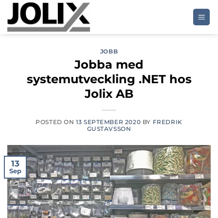
Skip
to
content
JOBB
Jobba med
systemutveckling .NET hos
Jolix AB
POSTED ON
13 SEPTEMBER 2020
BY
FREDRIK
GUSTAVSSON
13
Sep