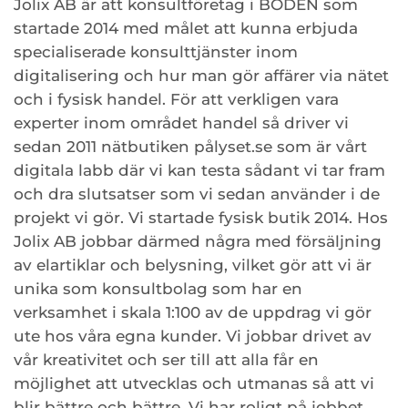
Jolix AB är att konsultföretag i BODEN som
startade 2014 med målet att kunna erbjuda
specialiserade konsulttjänster inom
digitalisering och hur man gör affärer via nätet
och i fysisk handel. För att verkligen vara
experter inom området handel så driver vi
sedan 2011 nätbutiken pålyset.se som är vårt
digitala labb där vi kan testa sådant vi tar fram
och dra slutsatser som vi sedan använder i de
projekt vi gör. Vi startade fysisk butik 2014. Hos
Jolix AB jobbar därmed några med försäljning
av elartiklar och belysning, vilket gör att vi är
unika som konsultbolag som har en
verksamhet i skala 1:100 av de uppdrag vi gör
ute hos våra egna kunder. Vi jobbar drivet av
vår kreativitet och ser till att alla får en
möjlighet att utvecklas och utmanas så att vi
blir bättre och bättre. Vi har roligt på jobbet